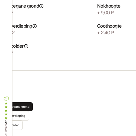
Opp. begane grond
Nokhoogte
117 m2
+ 9,00 P
Opp. verdieping
Goothoogte
107 m2
+ 2,40 P
Opp. zolder
56 m2
Begane grond
Verdieping
9.2
Zolder
Totale score