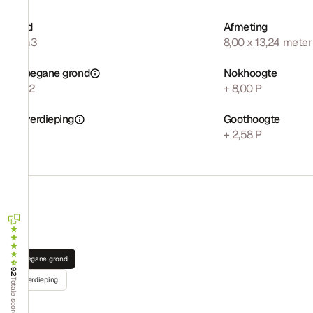
Inhoud
Afmeting
664 m3
8,00 x 13,24 meter
Opp. begane grond
Nokhoogte
106 m2
+ 8,00 P
Opp. verdieping
Goothoogte
77 m2
+ 2,58 P
Begane grond
9.2
Verdieping
Totale score