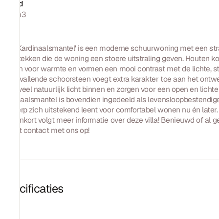
Inhoud
664 m3
Villa 'Kardinaalsmantel' is een moderne schuurwoning met een str
overstekken die de woning een stoere uitstraling geven. Houten
zorgen voor warmte en vormen een mooi contrast met de lichte, s
De opvallende schoorsteen voegt extra karakter toe aan het ontw
laten veel natuurlijk licht binnen en zorgen voor een open en lichte 
kardinaalsmantel is bovendien ingedeeld als levensloopbestendig
ontwerp zich uitstekend leent voor comfortabel wonen nu én later.
Binnenkort volgt meer informatie over deze villa! Benieuwd of al
gerust contact met ons op!
Specificaties