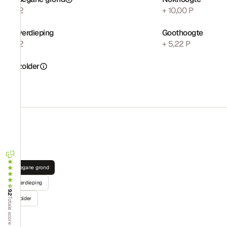
115 m2
+ 10,00 P
Opp. verdieping
Goothoogte
115 m2
+ 5,22 P
Opp. zolder
71 m2
Begane grond
Verdieping
9.2
Zolder
Totale score