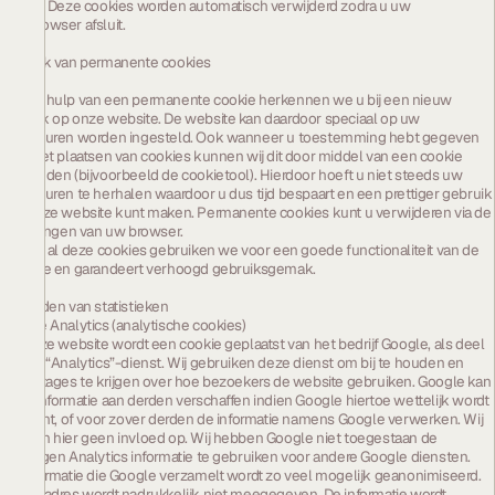
sessie. Deze cookies worden automatisch verwijderd zodra u uw
webbrowser afsluit.
Gebruik van permanente cookies
Met behulp van een permanente cookie herkennen we u bij een nieuw
bezoek op onze website. De website kan daardoor speciaal op uw
voorkeuren worden ingesteld. Ook wanneer u toestemming hebt gegeven
voor het plaatsen van cookies kunnen wij dit door middel van een cookie
onthouden (bijvoorbeeld de cookietool). Hierdoor hoeft u niet steeds uw
voorkeuren te herhalen waardoor u dus tijd bespaart en een prettiger gebruik
van onze website kunt maken. Permanente cookies kunt u verwijderen via de
instellingen van uw browser.
Let op: al deze cookies gebruiken we voor een goede functionaliteit van de
website en garandeert verhoogd gebruiksgemak.
Bijhouden van statistieken
Google Analytics (analytische cookies)
Via onze website wordt een cookie geplaatst van het bedrijf Google, als deel
van de “Analytics”-dienst. Wij gebruiken deze dienst om bij te houden en
rapportages te krijgen over hoe bezoekers de website gebruiken. Google kan
deze informatie aan derden verschaffen indien Google hiertoe wettelijk wordt
verplicht, of voor zover derden de informatie namens Google verwerken. Wij
hebben hier geen invloed op. Wij hebben Google niet toegestaan de
verkregen Analytics informatie te gebruiken voor andere Google diensten.
De informatie die Google verzamelt wordt zo veel mogelijk geanonimiseerd.
Uw IP-adres wordt nadrukkelijk niet meegegeven. De informatie wordt