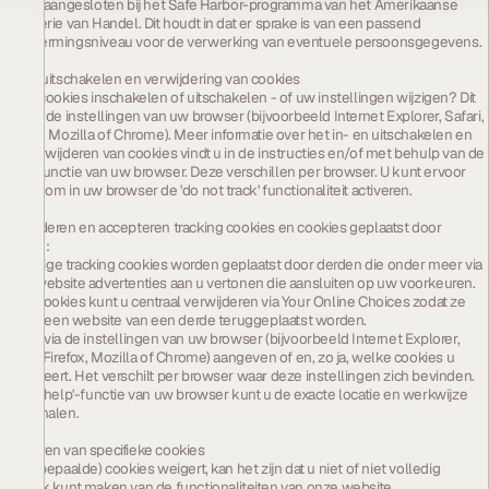
en zijn aangesloten bij het Safe Harbor-programma van het Amerikaanse
Ministerie van Handel. Dit houdt in dat er sprake is van een passend
beschermingsniveau voor de verwerking van eventuele persoonsgegevens.
In- en uitschakelen en verwijdering van cookies
Wilt u cookies inschakelen of uitschakelen - of uw instellingen wijzigen? Dit
kan via de instellingen van uw browser (bijvoorbeeld Internet Explorer, Safari,
Firefox, Mozilla of Chrome). Meer informatie over het in- en uitschakelen en
het verwijderen van cookies vindt u in de instructies en/of met behulp van de
Help-functie van uw browser. Deze verschillen per browser. U kunt ervoor
kiezen om in uw browser de 'do not track' functionaliteit activeren.
Verwijderen en accepteren tracking cookies en cookies geplaatst door
derden:
Sommige tracking cookies worden geplaatst door derden die onder meer via
onze website advertenties aan u vertonen die aansluiten op uw voorkeuren.
Deze cookies kunt u centraal verwijderen via Your Online Choices zodat ze
niet bij een website van een derde teruggeplaatst worden.
U kunt via de instellingen van uw browser (bijvoorbeeld Internet Explorer,
Safari, Firefox, Mozilla of Chrome) aangeven of en, zo ja, welke cookies u
accepteert. Het verschilt per browser waar deze instellingen zich bevinden.
Via de 'help'-functie van uw browser kunt u de exacte locatie en werkwijze
achterhalen.
Weigeren van specifieke cookies
Als u (bepaalde) cookies weigert, kan het zijn dat u niet of niet volledig
gebruik kunt maken van de functionaliteiten van onze website.