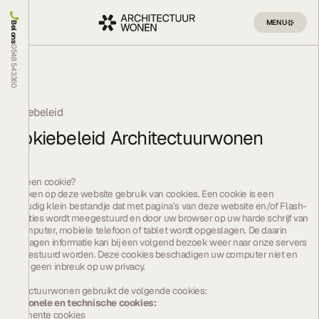
MENU
Bel ons
0548 543360
Cookiebeleid
Cookiebeleid Architectuurwonen
Wat is een cookie?
Wij maken op deze website gebruik van cookies. Een cookie is een
eenvoudig klein bestandje dat met pagina’s van deze website en/of Flash-
applicaties wordt meegestuurd en door uw browser op uw harde schrijf van
uw computer, mobiele telefoon of tablet wordt opgeslagen. De daarin
opgeslagen informatie kan bij een volgend bezoek weer naar onze servers
teruggestuurd worden. Deze cookies beschadigen uw computer niet en
maken geen inbreuk op uw privacy.
Architectuurwonen gebruikt de volgende cookies:
Functionele en technische cookies:
Permanente cookies