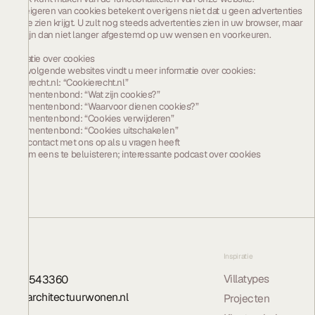
Het weigeren van cookies betekent overigens niet dat u geen advertenties
meer te zien krijgt. U zult nog steeds advertenties zien in uw browser, maar
deze zijn dan niet langer afgestemd op uw wensen en voorkeuren.
Informatie over cookies
Op de volgende websites vindt u meer informatie over cookies:
Cookierecht.nl: “
Cookierecht.nl
”
Consumentenbond: “
Wat zijn cookies?
”
Consumentenbond: “
Waarvoor dienen cookies?
”
Consumentenbond: “
Cookies verwijderen
”
Consumentenbond: “
Cookies uitschakelen
”
Neem contact met ons op als u vragen heeft
Leuk om eens te beluisteren;
interessante podcast over cookies
Contact
Inspiratie
Villatypes
0548 543360
info@architectuurwonen.nl
Projecten