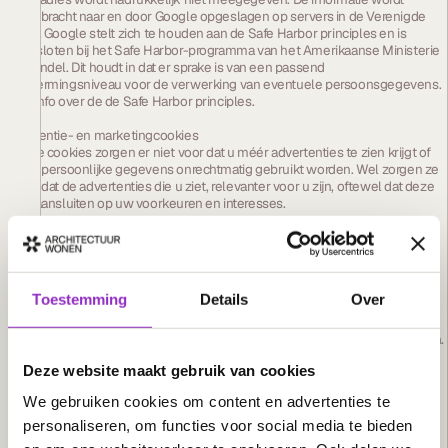
overgebracht naar en door Google opgeslagen op servers in de Verenigde
Staten. Google stelt zich te houden aan de Safe Harbor principles en is
aangesloten bij het Safe Harbor-programma van het Amerikaanse Ministerie
van Handel. Dit houdt in dat er sprake is van een passend
beschermingsniveau voor de verwerking van eventuele persoonsgegevens.
Meer info over de de Safe Harbor principles.
Advertentie- en marketingcookies
Al deze cookies zorgen er niet voor dat u méér advertenties te zien krijgt of
dat uw persoonlijke gegevens onrechtmatig gebruikt worden. Wel zorgen ze
ervoor dat de advertenties die u ziet, relevanter voor u zijn, oftewel dat deze
beter aansluiten op uw voorkeuren en interesses.
Marketingcookies, tracking cookies van derden
Met uw toestemming plaatsen andere partijen “tracking cookies” op uw
apparatuur om advertenties beter af te stemmen op uw voorkeuren. Deze
cookies gebruiken zij om bij te houden welke pagina’s u bezoekt buiten hun
Toestemming
Details
Over
netwerk, om zo uw online surfgedrag (via een specifiek apparaat) in kaart te
brengen. Dit overzicht wordt mede opgebouwd op basis van vergelijkbare
informatie die zij van uw bezoek aan andere websites uit hun netwerk krijgen.
Dit profiel wordt niet gekoppeld aan uw naam, adres, e-mailadres en
Deze website maakt gebruik van cookies
dergelijke zoals bij ons bekend, maar dient alleen om advertenties af te
stemmen op uw profiel zodat deze zo veel mogelijk relevant voor u zijn.
We gebruiken cookies om content en advertenties te
Advertentiecookies (o.a. Google Adwords)
personaliseren, om functies voor social media te bieden
Google gebruikt cookies om u van dienst te zijn bij het tonen van relevante