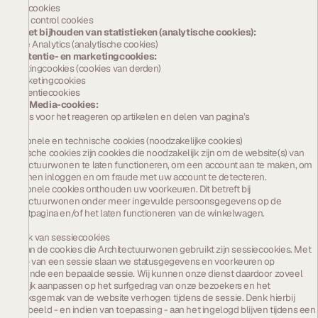
Sessiecookies
Cookie control cookies
Voor het bijhouden van statistieken (analytische cookies):
Google Analytics (analytische cookies)
Advertentie- en marketingcookies:
Marketingcookies (cookies van derden)
Remarketingcookies
Advertentiecookies
Social Media-cookies:
Cookies voor het reageren op artikelen en delen van pagina’s
Functionele en technische cookies (noodzakelijke cookies)
Technische cookies zijn cookies die noodzakelijk zijn om de website(s) van
Architectuurwonen te laten functioneren, om een account aan te maken, om
te kunnen inloggen en om fraude met uw account te detecteren.
Functionele cookies onthouden uw voorkeuren. Dit betreft bij
Architectuurwonen onder meer ingevulde persoonsgegevens op de
contactpagina en/of het laten functioneren van de winkelwagen.
Gebruik van sessiecookies
Veel van de cookies die Architectuurwonen gebruikt zijn sessiecookies. Met
behulp van een sessie slaan we statusgegevens en voorkeuren op
gedurende een bepaalde sessie. Wij kunnen onze dienst daardoor zoveel
mogelijk aanpassen op het surfgedrag van onze bezoekers en het
gebruiksgemak van de website verhogen tijdens de sessie. Denk hierbij
bijvoorbeeld - en indien van toepassing - aan het ingelogd blijven tijdens een