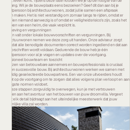
villa tot leven komt. Tijdens deze fase houden we je op de hoogte van de
voortgang. Wil je de bouwplaats eens bezoeken? Geef dit dan aan bij je
contactpersoon bij architectuurwonen, zodat jullie samen een afspraak
kunnen maken. Het is niet verstandig om zomaar langs te rijden, omdat er
misschien niemand aanwezig is of omdat er veiligheidsrisico's zijn, zoals het
ontbreken van een helm, die vaak verplicht is.
Regelgeving en vergunningen
Bouwen valt onder lokale bouwvoorschriften en vergunningen. Bij
architectuurwonen nemen we deze zorg uit handen. Onze adviseur zorgt
ervoor dat alle benodigde documenten correct worden ingediend en dat aan
alle voorschriften wordt voldaan. Gedurende de bouw heb je één
contactpersoon voor al je vragen en updates over de voortgang.
Professioneel bouwteam en toezicht
Het kiezen van betrouwbare aannemers en bouwprofessionals is cruciaal
voor een succesvolle bouw. Bij architectuurwonen werken we samen met
zorgvuldig geselecteerde bouwpartners. Een van onze uitvoerders houdt
toezicht op de voortgang om te zorgen dat alles volgens plan verloopt en aan
de hoogste normen voldoet.
Door deze stappen zorgvuldig te overwegen, kun je met vertrouwen
beginnen aan het avontuur van het bouwen van jouw droomvilla. Vergeet
niet dat elk detail bijdraagt aan het uiteindelijke meesterwerk dat jouw
persoonlijke villa zal worden.