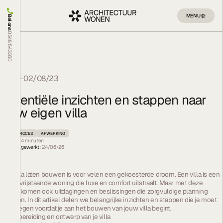
MENU
Bel ons
0548 543360
Blog
02/08/23
Essentiële inzichten en stappen naar
jouw eigen villa
BOUWPROCES
AFWERKING
Leestijd:
4
minuten
Laatst bijgewerkt:
24/06/26
Een
villa laten bouwen
is voor velen een gekoesterde droom. Een villa is een
ruime, vrijstaande woning die luxe en comfort uitstraalt. Maar met deze
droom komen ook uitdagingen en beslissingen die zorgvuldige planning
vereisen. In dit artikel delen we belangrijke inzichten en stappen die je moet
overwegen voordat je aan het bouwen van jouw villa begint.
1. Voorbereiding en ontwerp van je villa