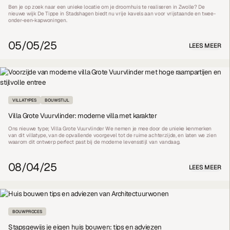
Ben je op zoek naar een unieke locatie om je droomhuis te realiseren in Zwolle? De
nieuwe wijk De Tippe in Stadshagen biedt nu vrije kavels aan voor vrijstaande en twee-
onder-een-kapwoningen.
05/05/25
LEES MEER
VILLATYPES
BOUWSTIJL
Villa Grote Vuurvlinder: moderne villa met karakter
Ons nieuwe type; Villa Grote Vuurvlinder We nemen je mee door de unieke kenmerken
van dit villatype, van de opvallende voorgevel tot de ruime achterzijde, en laten we zien
waarom dit ontwerp perfect past bij de moderne levensstijl van vandaag.
08/04/25
LEES MEER
BOUWPROCES
Stapsgewijs je eigen huis bouwen: tips en adviezen