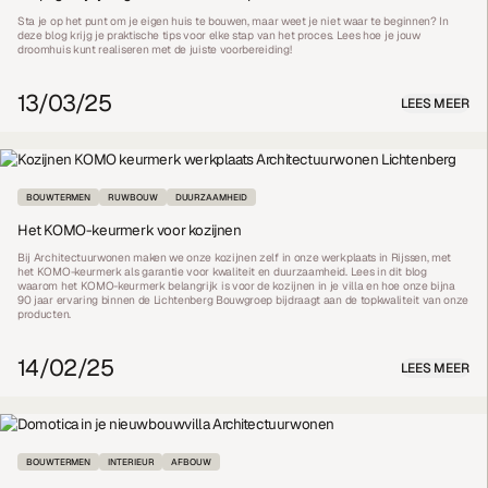
Sta je op het punt om je eigen huis te bouwen, maar weet je niet waar te beginnen? In
deze blog krijg je praktische tips voor elke stap van het proces. Lees hoe je jouw
droomhuis kunt realiseren met de juiste voorbereiding!
13/03/25
LEES MEER
BOUWTERMEN
RUWBOUW
DUURZAAMHEID
Het KOMO-keurmerk voor kozijnen
Bij Architectuurwonen maken we onze kozijnen zelf in onze werkplaats in Rijssen, met
het KOMO-keurmerk als garantie voor kwaliteit en duurzaamheid. Lees in dit blog
waarom het KOMO-keurmerk belangrijk is voor de kozijnen in je villa en hoe onze bijna
90 jaar ervaring binnen de Lichtenberg Bouwgroep bijdraagt aan de topkwaliteit van onze
producten.
14/02/25
LEES MEER
BOUWTERMEN
INTERIEUR
AFBOUW