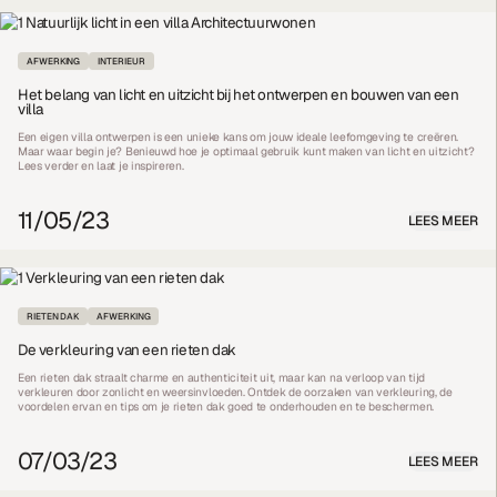
AFWERKING
INTERIEUR
Het belang van licht en uitzicht bij het ontwerpen en bouwen van een
villa
Een eigen villa ontwerpen is een unieke kans om jouw ideale leefomgeving te creëren.
Maar waar begin je? Benieuwd hoe je optimaal gebruik kunt maken van licht en uitzicht?
Lees verder en laat je inspireren.
11/05/23
LEES MEER
RIETEN DAK
AFWERKING
De verkleuring van een rieten dak
Een rieten dak straalt charme en authenticiteit uit, maar kan na verloop van tijd
verkleuren door zonlicht en weersinvloeden. Ontdek de oorzaken van verkleuring, de
voordelen ervan en tips om je rieten dak goed te onderhouden en te beschermen.
07/03/23
LEES MEER