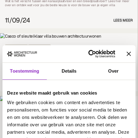
Wat is het verschil tussen een kanaalplaatvloer en een breedplaatvloer? Lees hier meer
over en ontdek wat voor jou de beste keuze is voor de bouw van je eigen villa
11/09/24
LEES MEER
BOUWTERMEN
BOUWPROCES
Casco bouwen vs. sleutelklaar bouwen: Wat zijn de verschillen?
Twee termen in de bouw die regelmatig voorbij komen. Wat betekent het, wat zijn de
verschillen en wat is de beste keuze? Lees het in deze blog.
Toestemming
Details
Over
26/07/24
LEES MEER
Deze website maakt gebruik van cookies
We gebruiken cookies om content en advertenties te
personaliseren, om functies voor social media te bieden
BOUWTERMEN
BOUWSTIJL
en om ons websiteverkeer te analyseren. Ook delen we
Een vrijstaand huis bouwen; voordelen en keuzes
informatie over uw gebruik van onze site met onze
Het bouwen van een vrijstaand huis biedt de perfecte mogelijkheid om een woning te
creëren die precies bij jou past. Van meer privacy tot ontwerpvrijheid, wij hebben de
partners voor social media, adverteren en analyse. Deze
voordelen op een rijtje gezet.