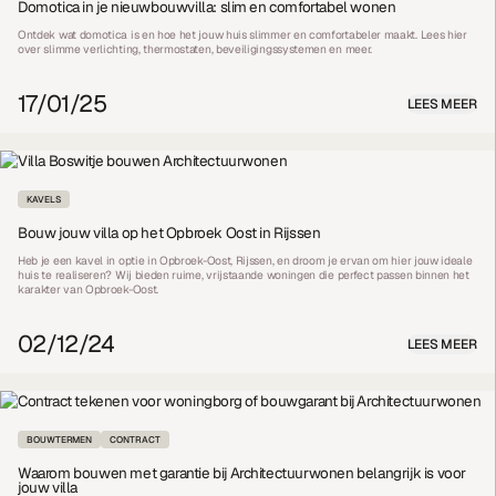
Domotica in je nieuwbouwvilla: slim en comfortabel wonen
Ontdek wat domotica is en hoe het jouw huis slimmer en comfortabeler maakt. Lees hier
over slimme verlichting, thermostaten, beveiligingssystemen en meer.
17/01/25
LEES MEER
KAVELS
Bouw jouw villa op het Opbroek Oost in Rijssen
Heb je een kavel in optie in Opbroek-Oost, Rijssen, en droom je ervan om hier jouw ideale
huis te realiseren? Wij bieden ruime, vrijstaande woningen die perfect passen binnen het
karakter van Opbroek-Oost.
02/12/24
LEES MEER
BOUWTERMEN
CONTRACT
Waarom bouwen met garantie bij Architectuurwonen belangrijk is voor
jouw villa