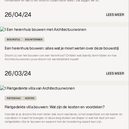
minderwerk en wat is het verschil tussen deze twee? Dat leggen we uit.
26/04/24
LEES MEER
BOUWSTIJL
BOUWTERMEN
Een herenhuis bouwen: alles wat je moet weten over deze bouwstijl
Droom jij van het bouwen van een herenhuis? Ontdek wat daarbij komt kijken en hoe
Architectuurwonen jouw droom tot werkelijkheid maakt!
26/03/24
LEES MEER
RIETEN DAK
KOSTEN
Rietgedekte villa bouwen: Wat zijn de kosten en voordelen?
Voordat je je droomvilla met rieten dak kunt realiseren, is het essentieel om de kosten en
voordelen in kaart te brengen. In deze blog duiken we dieper in wat het kost om een
rietgedekte villa te bouwen en waarom het de investering waard kan zijn.