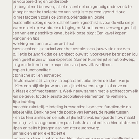
Grondige voorbereiding en onderzoek
Voordat je begint met bouwen, is het essentieel om grondig onderzoek te
doen. Dit begint met het selecteren van het juiste perceel grond. Houd
rekening met factoren zoals de ligging, oriëntatie en lokale
bouwvoorschriften. Zorg ervoor dat het terrein geschikt is voor de villa die je
wilt bouwen en let op eventuele uitdagingen. Voor tips en overwegingen bij
het vinden van een geschikte kavel, bekijk onze blog:
Een kavel kopen:
overwegingen en tips
Samenwerking met een ervaren architect
Een ervaren architect is cruciaal voor het vertalen van jouw visie naar een
ontwerp. Het is belangrijk dat de architect jouw stijlvoorkeuren begrijpt en jou
vertrouwen geeft in zijn of haar expertise. Samen kunnen jullie het ontwerp,
de indeling en de functionele aspecten van jouw villa verfijnen.
2. Ontwerp en functionaliteit
Architectonische stijl en esthetiek
De architectonische stijl van je villa bepaalt het uiterlijk en de sfeer van je
woning. Kies een stijl die jouw persoonlijkheid weerspiegelt, of deze nu
modern, klassiek of mediterraan is. Werk nauw samen met je architect om elk
detail, van de gevel tot de kleinste decoratieve elementen, te verfijnen.
Ruimtelijke indeling
Een doordachte ruimtelijke indeling is essentieel voor een functionele en
comfortabele villa. Denk na over de positie van kamers, de relatie tussen
binnen- en buitenruimtes en de natuurlijke lichtinval. Een goede flow maakt
het wonen in je villa aangenaam en praktisch. Je architect kan hier uitstekend
mee helpen en zelfs bijdragen aan het interieurontwerp.
Duurzaamheid en energie-efficiëntie
Duurzaamheid is steeds belangrijker. Het integreren van energie-efficiënte