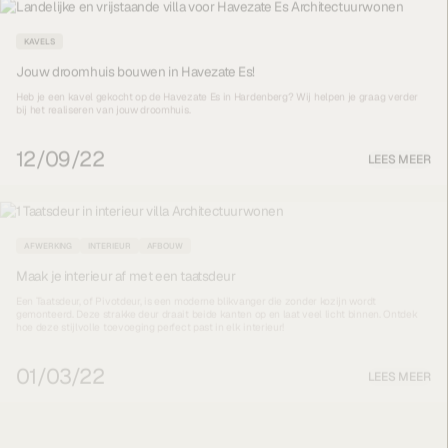
KAVELS
Jouw droomhuis bouwen in Havezate Es!
Heb je een kavel gekocht op de Havezate Es in Hardenberg? Wij helpen je graag verder
bij het realiseren van jouw droomhuis.
12/09/22
LEES MEER
AFWERKING
INTERIEUR
AFBOUW
Maak je interieur af met een taatsdeur
Een Taatsdeur, of Pivotdeur, is een moderne blikvanger die zonder kozijn wordt
gemonteerd. Deze strakke deur draait beide kanten op en laat veel licht binnen. Ontdek
hoe deze stijlvolle toevoeging perfect past in elk interieur!
01/03/22
LEES MEER