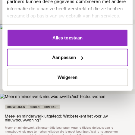
partners kunnen deze gegevens combineren met andere
informatie die u aan ze heeft verstrekt of die ze hebben
28/06/24
LEES MEER
verzameld op basis van uw gebruik van hun services.
Alles toestaan
BOUWSTIJL
BOUWTERMEN
VILLATYPES
Jaren ’30 woning bouwen; Een moderne twist met villatype
Vliervlinder
Aanpassen
Droom jij van een jaren ’30 woning met een moderne twist? Ontdek het villatype
Vliervlinder van Architectuurwonen, waar klassieke charme en hedendaagse luxe
samenkomen.
Weigeren
31/05/24
LEES MEER
BOUWTERMEN
KOSTEN
CONTRACT
Meer- en minderwerk uitgelegd: Wat betekent het voor uw
nieuwbouwwoning?
Meer- en minderwerk zijn essentiële begrippen waar je tijdens de bouw van je
nieuwbouwhuis mee te maken krijgt en die je moet begrijpen. Wat is het meer- en