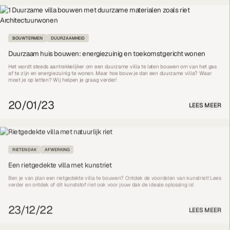
BOUWTERMEN
DUURZAAMHEID
Duurzaam huis bouwen: energiezuinig en toekomstgericht wonen
Het wordt steeds aantrekkelijker om een duurzame villa te laten bouwen om van het gas
af te zijn en energiezuinig te wonen. Maar hoe bouw je dan een duurzame villa? Waar
moet je op letten? Wij helpen je graag verder!
20/01/23
LEES MEER
RIETEN DAK
AFWERKING
Een rietgedekte villa met kunstriet
Ben je van plan een rietgedekte villa te bouwen? Ontdek de voordelen van kunstriet! Lees
verder en ontdek of dit kunststof riet ook voor jouw dak de ideale oplossing is!
23/12/22
LEES MEER