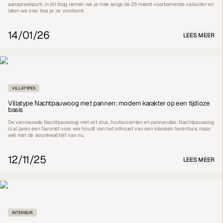
aanspreekpunt. In dit blog nemen we je mee langs de 25 meest voorkomende valkuilen en
laten we zien hoe je ze voorkomt.
14/01/26
LEES MEER
VILLATYPES
Villatype Nachtpauwoog met pannen: modern karakter op een tijdloze
basis
De vernieuwde Nachtpauwoog met wit stuc, houtaccenten en pannendak. Nachtpauwoog
is al jaren een favoriet voor wie houdt van het silhouet van een klassiek herenhuis, maar
wél met de woonkwaliteit van nu.
12/11/25
LEES MEER
INTERIEUR