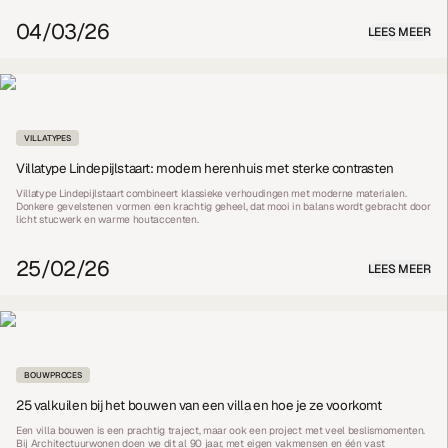
04/03/26
LEES MEER
VILLATYPES
Villatype Lindepijlstaart: modern herenhuis met sterke contrasten
Villatype Lindepijlstaart combineert klassieke verhoudingen met moderne materialen.
Donkere gevelstenen vormen een krachtig geheel, dat mooi in balans wordt gebracht door
licht stucwerk en warme houtaccenten.
25/02/26
LEES MEER
BOUWPROCES
25 valkuilen bij het bouwen van een villa en hoe je ze voorkomt
Een villa bouwen is een prachtig traject, maar ook een project met veel beslismomenten.
Bij Architectuurwonen doen we dit al 90 jaar, met eigen vakmensen en één vast