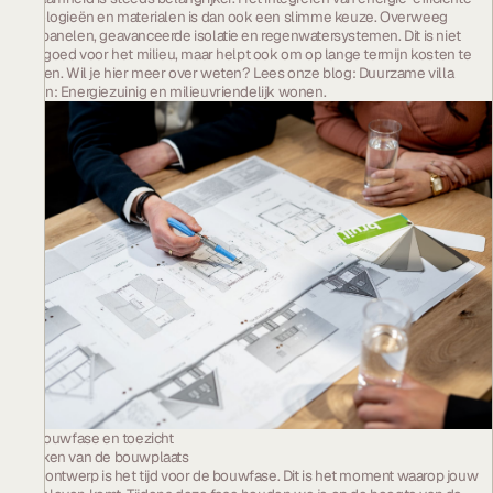
technologieën en materialen is dan ook een slimme keuze. Overweeg
zonnepanelen, geavanceerde isolatie en regenwatersystemen. Dit is niet
alleen goed voor het milieu, maar helpt ook om op lange termijn kosten te
besparen. Wil je hier meer over weten? Lees onze blog:
Duurzame villa
bouwen: Energiezuinig en milieuvriendelijk wonen.
3. De bouwfase en toezicht
Bezoeken van de bouwplaats
Na het ontwerp is het tijd voor de bouwfase. Dit is het moment waarop jouw