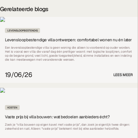
Gerelateerde blogs
LEVENSLOOPBESTENDIG
Levensloopbestendige villa ontwerpen: comfortabel wonen nu én later
Een levensloopbestendige villa is geen woning die alleen is voorbereid op ouder worden.
Het is vooral een villa die vanaf dag één prettiger woont: met logische looplijnen, comfort
op de begane grond, veel licht, goede toegankelijkheid, slimme installaties en een indeling
die kan meebewegen met veranderende wensen.
19/06/26
LEES MEER
KOSTEN
Vaste prijs bij villa bouwen: wat bedoelen aanbieders écht?
Zoek je “villa bouwen op eigen kavel met vaste prijs”, dan zoek je eigenlijk twee dingen:
zekerheid en rust. Alleen: “vaste prijs” betekent niet bij elke aanbieder hetzelfde.