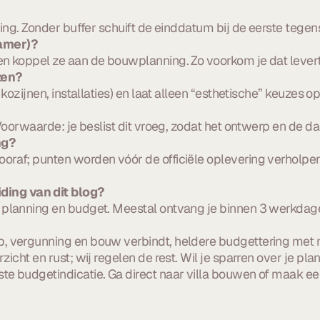
ing. Zonder buffer schuift de einddatum bij de eerste tegens
kamer)?
en koppel ze aan de bouwplanning. Zo voorkom je dat levert
zen?
kozijnen, installaties) en laat alleen “esthetische” keuzes op
 Voorwaarde: je beslist dit vroeg, zodat het ontwerp en de 
ng?
oraf; punten worden vóór de officiële oplevering verholpen
ding van dit blog?
 planning en budget. Meestal ontvang je binnen 3 werkdage
p, vergunning en bouw verbindt, heldere budgettering met 
zicht en rust; wij regelen de rest. Wil je sparren over je p
te budgetindicatie. Ga direct naar
villa bouwen
of
maak ee