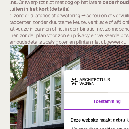
balans.
Ontwerp tot slot met oog op het latere
onderhoud
Valkuilen in het kort (details)
Gevel zonder dilataties of afwatering → scheuren of vervuil
Houtaccenten zonder duurzame keuze, ventilatie of afdicht
Te laat keuze in pannen of riet in combinatie met zonnepa
Kozijnen zonder plan voor zon en privacy en verkeerde posi
Onderhoudsdetails zoals goten en plinten niet uitgewerkt.
Toestemming
Deze website maakt gebruik
We gebruiken cookies om cont