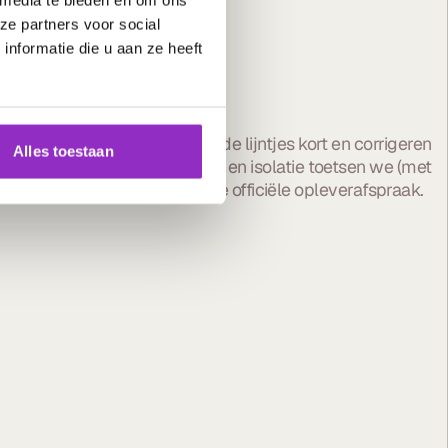
ze partners voor social
nformatie die u aan ze heeft
erlieden
werken, houden we de lijntjes kort en corrigeren
Alles toestaan
t overzicht. Ook luchtdichtheid en isolatie toetsen we (met
k punten lossen we op vóór de officiële opleverafspraak.