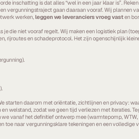
e inschatting is dat alles “wel in een jaar klaar is”. Reken
 en vergunningstraject gaan daaraan vooraf. Wij plannen v
etwerk werken,
leggen we leveranciers vroeg vast
en bor
ls je die niet vooraf regelt. Wij maken een logistiek plan 
, rijroutes en schadeprotocol. Het zijn ogenschijnlijk klei
ergunning).
).
We starten daarom met oriëntatie, zichtlijnen en privacy: waar
en welstand, zodat we geen tijd verliezen met iteraties. 
men we vanaf het definitief ontwerp mee (warmtepomp, WTW, 
ken toe naar vergunningsklare tekeningen en een volledige v