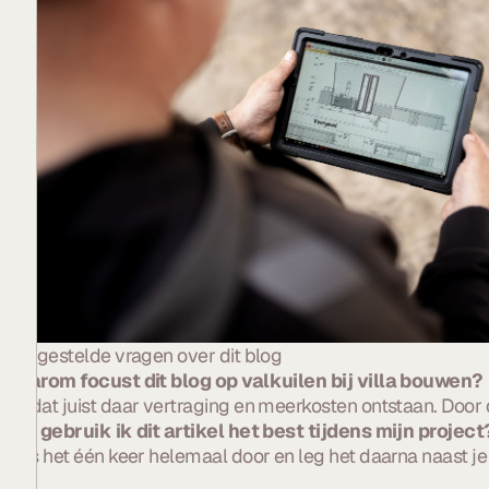
Veelgestelde vragen over dit blog
Waarom focust dit blog op valkuilen bij villa bouwen?
Omdat juist daar vertraging en meerkosten ontstaan. Door d
Hoe gebruik ik dit artikel het best tijdens mijn project
Lees het één keer helemaal door en leg het daarna naast je 
is.