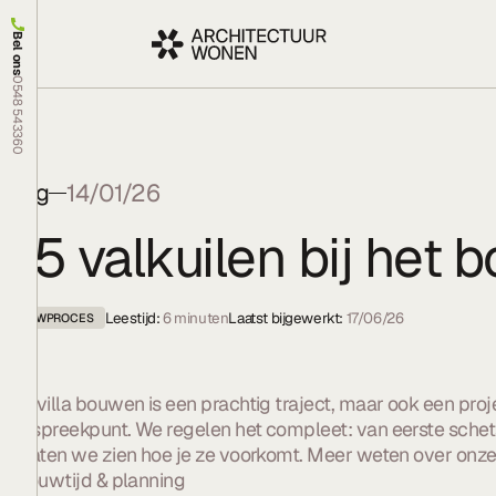
Bel ons
0548 543360
Blog
14/01/26
25 valkuilen bij het 
Leestijd:
6
minuten
Laatst bijgewerkt:
17/06/26
BOUWPROCES
Een villa bouwen is een prachtig traject, maar ook een pr
aanspreekpunt. We regelen het compleet: van eerste schets
en laten we zien hoe je ze voorkomt. Meer weten over onz
1. Bouwtijd & planning