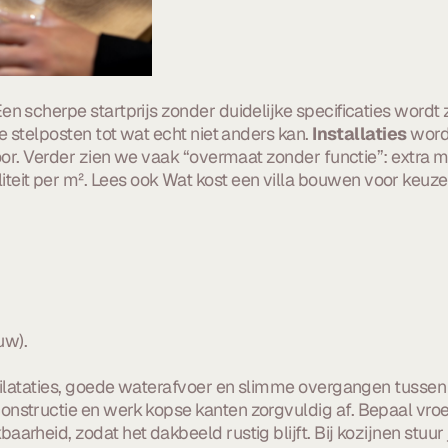
Een scherpe startprijs zonder duidelijke specificaties word
e stelposten tot wat echt niet anders kan.
Installaties
worde
voor. Verder zien we vaak “overmaat zonder functie”: extra 
iteit per m². Lees ook Wat kost een villa bouwen voor keuz
uw).
ilataties, goede waterafvoer en slimme overgangen tussen
onstructie en werk kopse kanten zorgvuldig af. Bepaal vroe
rheid, zodat het dakbeeld rustig blijft. Bij kozijnen stuur 