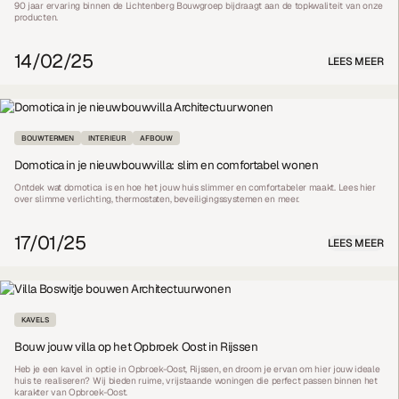
90 jaar ervaring binnen de Lichtenberg Bouwgroep bijdraagt aan de topkwaliteit van onze
producten.
14/02/25
LEES MEER
BOUWTERMEN
INTERIEUR
AFBOUW
Domotica in je nieuwbouwvilla: slim en comfortabel wonen
Ontdek wat domotica is en hoe het jouw huis slimmer en comfortabeler maakt. Lees hier
over slimme verlichting, thermostaten, beveiligingssystemen en meer.
17/01/25
LEES MEER
KAVELS
Bouw jouw villa op het Opbroek Oost in Rijssen
Heb je een kavel in optie in Opbroek-Oost, Rijssen, en droom je ervan om hier jouw ideale
huis te realiseren? Wij bieden ruime, vrijstaande woningen die perfect passen binnen het
karakter van Opbroek-Oost.