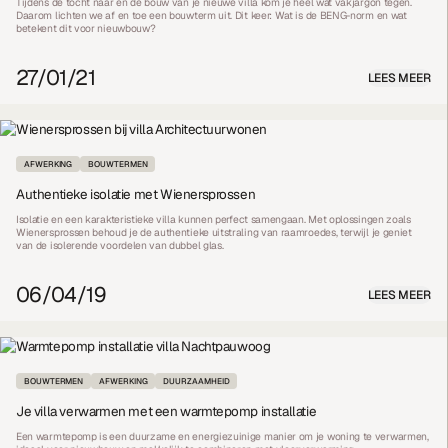
Tijdens de tocht naar en de bouw van je nieuwe villa kom je heel wat vakjargon tegen.
Daarom lichten we af en toe een bouwterm uit. Dit keer: Wat is de BENG-norm en wat
betekent dit voor nieuwbouw?
27/01/21
LEES MEER
AFWERKING
BOUWTERMEN
Authentieke isolatie met Wienersprossen
Isolatie en een karakteristieke villa kunnen perfect samengaan. Met oplossingen zoals
Wienersprossen behoud je de authentieke uitstraling van raamroedes, terwijl je geniet
van de isolerende voordelen van dubbel glas.
06/04/19
LEES MEER
BOUWTERMEN
AFWERKING
DUURZAAMHEID
Je villa verwarmen met een warmtepomp installatie
Een warmtepomp is een duurzame en energiezuinige manier om je woning te verwarmen,