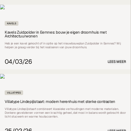
KAVELS
Kavels Zuidpolder in Eemnes: bouw je eigen droomhuis met
Architectuurwonen
Heb je een kavel gekocht of in optie op het nieuwbouwplan Zuidpolder in Eemnes? Wij
helpen je graag verder bij het realiseren van jouw droomhuis.
04/03/26
LEES MEER
VILLATYPES
Villatype Lindepijlstaart: modern herenhuis met sterke contrasten
Villatype Lindepijlstaart combineert klassieke verhoudingen met moderne materialen.
Donkere gevelstenen vormen een krachtig geheel, dat mooi in balans wordt gebracht door
licht stucwerk en warme houtaccenten.
25/02/26
LEES MEER