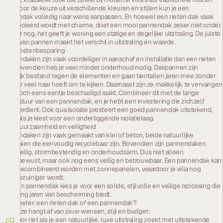
past. Door de keuze uit verschillende kleuren en stijlen kun je een
pannendak volledig naar wens aanpassen. En hoewel een rieten dak vaak
geassocieerd wordt met charme, doet een mooi pannendak zeker niet onder.
Sterker nog, het geeft je woning een statige en degelijke uitstraling. De juiste
keuze van pannen maakt het verschil in uitstraling én waarde.
2. De kostenbesparing
Pannendaken zijn vaak voordeliger in aanschaf en installatie dan een rieten
dak. Bovendien heb je veel minder onderhoud nodig. Dakpannen zijn
namelijk bestand tegen de elementen en gaan tientallen jaren mee zonder
dat je er veel naar hoeft om te kijken. Daarnaast zijn ze makkelijk te vervangen
als er toch eens eentje beschadigd raakt. Combineer dit met de lange
levensduur van een pannendak, en je hebt een investering die zichzelf
terugverdient. Ook qua isolatie presteert een goed pannendak uitstekend,
zeker als je kiest voor een onderliggende isolatielaag.
3. De duurzaamheid en veiligheid
Pannendaken zijn vaak gemaakt van klei of beton, beide natuurlijke
materialen die eenvoudig recyclebaar zijn. Bovendien zijn pannendaken
brandveilig, stormbestendig en onderhoudsarm. Dus niet alleen
milieubewust, maar ook nog eens veilig en betrouwbaar. Een pannendak kan
goed gecombineerd worden met zonnepanelen, waardoor je villa nog
energiezuiniger wordt.
Met een pannendak kies je voor een solide, stijlvolle en veilige oplossing die
je woning jaren van bescherming biedt.
Wat is beter: een rieten dak of een pannendak?
De keuze hangt af van jouw wensen, stijl en budget:
Kies voor riet als je een natuurlijke, luxe uitstraling zoekt met uitstekende