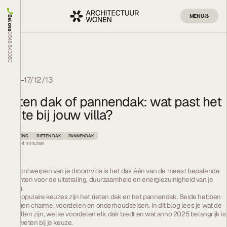
MENU
Bel ons
0548 543360
Blog
17/12/13
Rieten dak of pannendak: wat past het
beste bij jouw villa?
AFWERKING
RIETEN DAK
PANNENDAK
Leestijd:
4
minuten
Bij het ontwerpen van je droomvilla is het dak één van de meest bepalende
elementen voor de uitstraling, duurzaamheid en energiezuinigheid van je
woning.
Twee populaire keuzes zijn het rieten dak en het pannendak. Beide hebben
hun eigen charme, voordelen en onderhoudseisen. In dit blog lees je wat de
verschillen zijn, welke voordelen elk dak biedt en wat anno 2025 belangrijk is
om te weten bij je keuze.