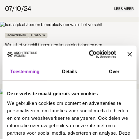
07/10/24
LEES MEER
BOUWTERMEN
RUWBOUW
Wat is het verschil tussen een kanaalplaatvloer en een
breedplaatvloer? en welke vloer kies je voor jouw villa?
Wat is het verschil tussen een kanaalplaatvloer en een breedplaatvloer? Lees hier meer
over en ontdek wat voor jou de beste keuze is voor de bouw van je eigen villa
Toestemming
Details
Over
11/09/24
LEES MEER
Deze website maakt gebruik van cookies
We gebruiken cookies om content en advertenties te
BOUWTERMEN
BOUWPROCES
personaliseren, om functies voor social media te bieden
Casco bouwen vs. sleutelklaar bouwen: Wat zijn de verschillen?
en om ons websiteverkeer te analyseren. Ook delen we
Twee termen in de bouw die regelmatig voorbij komen. Wat betekent het, wat zijn de
verschillen en wat is de beste keuze? Lees het in deze blog.
informatie over uw gebruik van onze site met onze
partners voor social media, adverteren en analyse. Deze