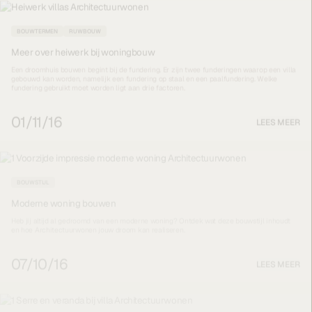
BOUWTERMEN
RUWBOUW
Meer over heiwerk bij woningbouw
Een droomhuis bouwen begint bij de fundering. Er zijn twee funderingen waarop een villa
gebouwd kan worden, namelijk een fundering op staal en een paalfundering. Welke
fundering gebruikt moet worden ligt aan drie factoren.
01/11/16
LEES MEER
BOUWSTIJL
Moderne woning bouwen
Heb jij altijd al gedroomd van een moderne woning? Ontdek wat deze bouwstijl inhoudt
en hoe Architectuurwonen jouw droom kan realiseren.
07/10/16
LEES MEER