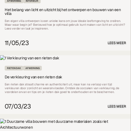
AFWERKING
INTERIEUR
Het belang van licht en uitzicht bij het ontwerpen en bouwen van een
villa
Een eigen villa ontwerpen is een unieke kans om jouw ideale leefomgeving te creëren.
Maar waar begin je? Benieuwd hoe je optimaal gebruik kunt maken van licht en uitzicht?
Lees verder en laat je inspireren.
11/05/23
LEES MEER
RIETEN DAK
AFWERKING
De verkleuring van een rieten dak
Een rieten dak straalt charme en authenticiteit uit, maar kan na verloop van tijd
verkleuren door zonlicht en weersinvloeden. Ontdek de oorzaken van verkleuring, de
voordelen ervan en tips om je rieten dak goed te onderhouden en te beschermen.
07/03/23
LEES MEER