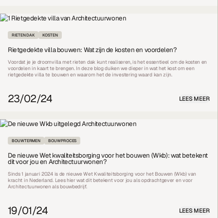
RIETEN DAK
KOSTEN
Rietgedekte villa bouwen: Wat zijn de kosten en voordelen?
Voordat je je droomvilla met rieten dak kunt realiseren, is het essentieel om de kosten en
voordelen in kaart te brengen. In deze blog duiken we dieper in wat het kost om een
rietgedekte villa te bouwen en waarom het de investering waard kan zijn.
23/02/24
LEES MEER
BOUWTERMEN
BOUWPROCES
De nieuwe Wet kwaliteitsborging voor het bouwen (Wkb): wat betekent
dit voor jou en Architectuurwonen?
Sinds 1 januari 2024 is de nieuwe Wet Kwaliteitsborging voor het Bouwen (Wkb) van
kracht in Nederland. Lees hier wat dit betekent voor jou als opdrachtgever en voor
Architectuurwonen als bouwbedrijf.
19/01/24
LEES MEER