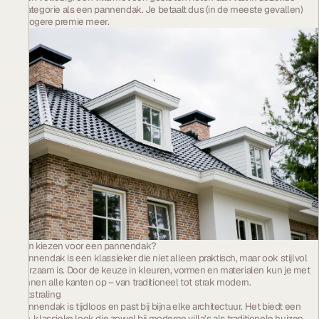
risicocategorie als een pannendak. Je betaalt dus (in de meeste gevallen)
geen hogere premie meer.
Waarom kiezen voor een pannendak?
Een pannendak is een klassieker die niet alleen praktisch, maar ook stijlvol
en duurzaam is. Door de keuze in kleuren, vormen en materialen kun je met
dakpannen alle kanten op – van traditioneel tot strak modern.
1. De uitstraling
Een pannendak is tijdloos en past bij bijna elke architectuur. Het biedt een
strakke, klassieke look die zowel bij moderne villa’s als traditionele huizen