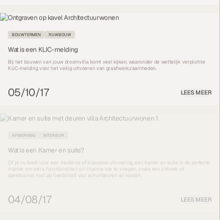
BOUWTERMEN
RUWBOUW
Wat is een KLIC-melding
Bij het bouwen van jouw droomvilla komt veel kijken, waaronder de wettelijk verplichte
KLIC-melding voor het veilig uitvoeren van graafwerkzaamheden.
05/10/17
LEES MEER
AFWERKING
INTERIEUR
Wat is een Kamer en suite?
Of je nu kiest voor een moderne of klassieke uitvoering, een kamer en suite is de perfecte
manier om extra functionaliteit en charme toe te voegen, zoals een zithoek of
speelkamer, met de flexibiliteit van schuifdeuren en kasten.
04/08/17
LEES MEER