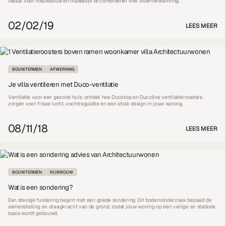
ideaal voor nieuwbouw en makkelijk te combineren met vloerverwarming.
02/02/19
LEES MEER
BOUWTERMEN
AFWERKING
Je villa ventileren met Duco-ventilatie
Ventilatie voor een gezond huis: ontdek hoe Ducotop en Ducoline ventilatieroosters
zorgen voor frisse lucht, vochtregulatie en een strak design in jouw woning.
08/11/18
LEES MEER
BOUWTERMEN
RUWBOUW
Wat is een sondering?
Een stevige fundering begint met een goede sondering. Dit bodemonderzoek bepaalt de
samenstelling en draagkracht van de grond, zodat jouw woning op een veilige en stabiele
basis wordt gebouwd.