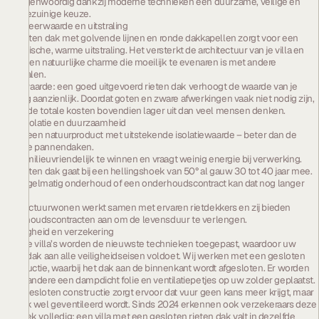
het tegenwoordig dankzij moderne technieken een duurzame, veilige en
energiezuinige keuze.
1. De meerwaarde en uitstraling
Een rieten dak met golvende lijnen en ronde dakkapellen zorgt voor een
romantische, warme uitstraling. Het versterkt de architectuur van je villa en
geeft een natuurlijke charme die moeilijk te evenaren is met andere
materialen.
Meerwaarde: een goed uitgevoerd rieten dak verhoogt de waarde van je
woning aanzienlijk. Doordat goten en zware afwerkingen vaak niet nodig zijn,
vallen de totale kosten bovendien lager uit dan veel mensen denken.
2. De isolatie en duurzaamheid
Riet is een natuurproduct met uitstekende isolatiewaarde – beter dan de
meeste pannendaken.
Het is milieuvriendelijk te winnen en vraagt weinig energie bij verwerking.
Een rieten dak gaat bij een hellingshoek van 50° al gauw 30 tot 40 jaar mee.
Met regelmatig onderhoud of een onderhoudscontract kan dat nog langer
zijn.
Architectuurwonen werkt samen met ervaren rietdekkers en zij bieden
onderhoudscontracten aan om de levensduur te verlengen.
3. Veiligheid en verzekering
Bij onze villa’s worden de nieuwste technieken toegepast, waardoor uw
rieten dak aan alle veiligheidseisen voldoet. Wij werken met een gesloten
constructie, waarbij het dak aan de binnenkant wordt afgesloten. Er worden
onder andere een dampdicht folie en ventilatiepetjes op uw zolder geplaatst.
Deze gesloten constructie zorgt ervoor dat vuur geen kans meer krijgt, maar
het dak wel geventileerd wordt. Sinds 2024 erkennen ook verzekeraars deze
techniek volledig: een villa met een gesloten rieten dak valt in dezelfde