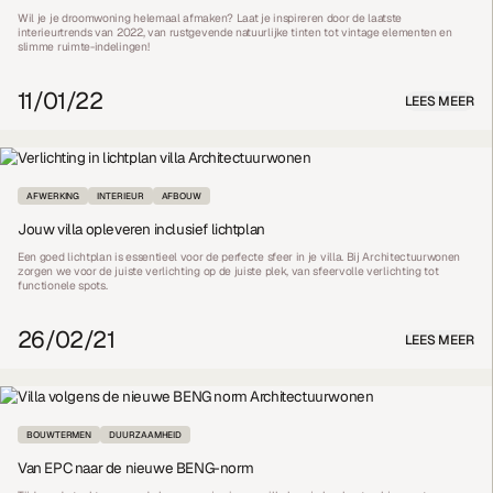
Wil je je droomwoning helemaal afmaken? Laat je inspireren door de laatste
interieurtrends van 2022, van rustgevende natuurlijke tinten tot vintage elementen en
slimme ruimte-indelingen!
11/01/22
LEES MEER
AFWERKING
INTERIEUR
AFBOUW
Jouw villa opleveren inclusief lichtplan
Een goed lichtplan is essentieel voor de perfecte sfeer in je villa. Bij Architectuurwonen
zorgen we voor de juiste verlichting op de juiste plek, van sfeervolle verlichting tot
functionele spots.
26/02/21
LEES MEER
BOUWTERMEN
DUURZAAMHEID
Van EPC naar de nieuwe BENG-norm