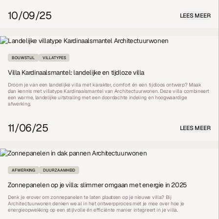
10/09/25
LEES MEER
BOUWSTIJL
VILLATYPES
Villa Kardinaalsmantel: landelijke en tijdloze villa
Droom je van een landelijke villa met karakter, comfort én een tijdloos ontwerp? Maak
dan kennis met villatype Kardinaalsmantel van Architectuurwonen. Deze villa combineert
een warme, landelijke uitstraling met een doordachte indeling en hoogwaardige
afwerking.
11/06/25
LEES MEER
AFWERKING
DUURZAAMHEID
Zonnepanelen op je villa: slimmer omgaan met energie in 2025
Denk je erover om zonnepanelen te laten plaatsen op je nieuwe villa? Bij
Architectuurwonen denken we al in het ontwerpproces met je mee over hoe je
energieopwekking op een stijlvolle én efficiënte manier integreert in je villa.