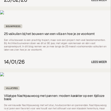
BOUWPROCES
25 valkuilen bij het bouwen van een villa en hoe je ze voorkomt
Een villa bouwen is een prachtig traject, maar ook een project met veel beslismomenten.
Bij Architectuurwonen doen we dit al 90 jaar, met eigen vakmensen en één vast
aanspreekpunt. In dit blog nemen we je mee langs de 25 meest voorkomende valkuilen en
laten we zien hoe je ze voorkomt.
14/01/26
LEES MEER
VILLATYPES
Villatype Nachtpauwoog met pannen: modern karakter op een tijdloze
basis
De vernieuwde Nachtpauwoog met wit stuc, houtaccenten en pannendak. Nachtpauwoog
is al jaren een favoriet voor wie houdt van het silhouet van een klassiek herenhuis, maar