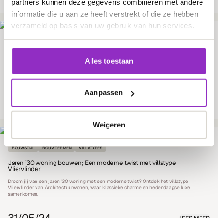
26/07/24
LEES MEER
partners kunnen deze gegevens combineren met andere
informatie die u aan ze heeft verstrekt of die ze hebben
verzameld op basis van uw gebruik van hun services.
BOUWTERMEN
BOUWSTIJL
Een vrijstaand huis bouwen; voordelen en keuzes
Alles toestaan
Het bouwen van een vrijstaand huis biedt de perfecte mogelijkheid om een woning te
creëren die precies bij jou past. Van meer privacy tot ontwerpvrijheid, wij hebben de
voordelen op een rijtje gezet.
Aanpassen
28/06/24
LEES MEER
Weigeren
BOUWSTIJL
BOUWTERMEN
VILLATYPES
Jaren ’30 woning bouwen; Een moderne twist met villatype
Vliervlinder
Droom jij van een jaren ’30 woning met een moderne twist? Ontdek het villatype
Vliervlinder van Architectuurwonen, waar klassieke charme en hedendaagse luxe
samenkomen.
31/05/24
LEES MEER