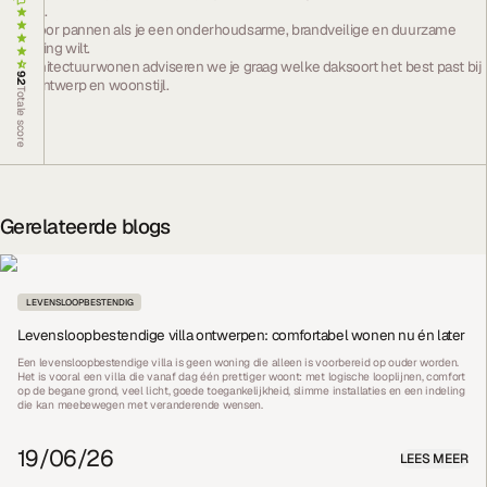
isolatie.
Kies voor pannen als je een onderhoudsarme, brandveilige en duurzame
oplossing wilt.
Bij Architectuurwonen adviseren we je graag welke daksoort het best past bij
9.2
jouw ontwerp en woonstijl.
Totale score
Gerelateerde blogs
LEVENSLOOPBESTENDIG
Levensloopbestendige villa ontwerpen: comfortabel wonen nu én later
Een levensloopbestendige villa is geen woning die alleen is voorbereid op ouder worden.
Het is vooral een villa die vanaf dag één prettiger woont: met logische looplijnen, comfort
op de begane grond, veel licht, goede toegankelijkheid, slimme installaties en een indeling
die kan meebewegen met veranderende wensen.
19/06/26
LEES MEER