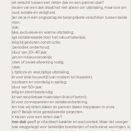
Wat is het verschil tussen een rieten dak en een pannen dak?
Bij het kiezen van een dak draait het niet alleen om uitstraling, maar ook om
onderhoud, isolatie en veiligheid.
Hieronder zie je in één oogopslag de belangrijkste verschillen tussen beide
daksoorten:
Rieten dak:
Natuurlijke, exclusieve en warme uitstraling;
Zeer hoge isolatiewaarde door het natuurmateriaal;
Brandveilig bij gesloten constructie;
Vereist periodiek onderhoud;
Levensduur van 30–40 jaar;
Duurzaam en milieuvriendelijk;
Geen goten of zware afwerking nodig.
Pannendak:
Strakke, tijdloze en veelzijdige uitstraling;
Geschikt voor elke bouwstijl (van modern tot klassiek);
Onderhoudsarm en voordelig in aanleg;
Levensduur van 50+ jaar;
Brandveilig en stormbestendig;
Gemaakt van recyclebare materialen (klei of beton);
Geschikt voor zonnepanelen en isolatieverbetering.
Wil je zien hoe wij rieten daken en pannen daken toepassen in onze
ontwerpen? Bekijk onze
gerealiseerde projecten
.
Waarom kiezen voor een rieten dak?
Een
rieten dak
geeft je villa direct karakter en exclusiviteit. Waar riet vroeger
vooral was weggelegd voor landelijke boerderijen of exclusieve woningen, is