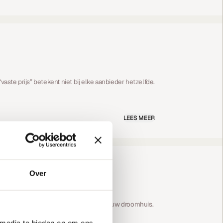
vaste prijs” betekent niet bij elke aanbieder hetzelfde.
LEES MEER
Over
 tot en met de bouw en oplevering van jouw droomhuis.
 media te bieden en om ons