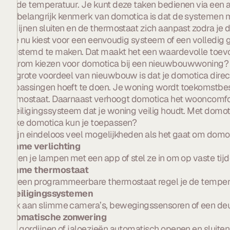
van de temperatuur. Je kunt deze taken bedienen via een a
Een belangrijk kenmerk van domotica is dat de systemen met
gordijnen sluiten en de thermostaat zich aanpast zodra je d
Of je nu kiest voor een eenvoudig systeem of een volledig
afgestemd te maken. Dat maakt het een waardevolle toevo
Waarom kiezen voor domotica bij een nieuwbouwwoning?
Het grote voordeel van nieuwbouw is dat je domotica direc
aanpassingen hoeft te doen. Je woning wordt toekomstbes
thermostaat. Daarnaast verhoogt domotica het wooncomfort
beveiligingssysteem dat je woning veilig houdt. Met domot
Welke domotica kun je toepassen?
Er zijn eindeloos veel mogelijkheden als het gaat om domoti
Slimme verlichting
Bedien je lampen met een app of stel ze in om op vaste tijde
Slimme thermostaat
Met een programmeerbare thermostaat regel je de tempera
Beveiligingssystemen
Denk aan slimme camera’s, bewegingssensoren of een deurb
Automatische zonwering
Laat gordijnen of jaloezieën automatisch openen en sluiten, 