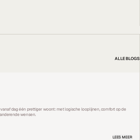
ALLE BLOGS
 vanaf dag één prettiger woont: met logische looplijnen, comfort op de
veranderende wensen.
LEES MEER