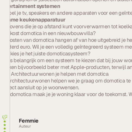
Entertainment systemen
Koppel je tv, speakers en andere apparaten voor een geïnte
Slimme keukenapparatuur
Van ovens die je op afstand kunt voorverwarmen tot koelka
Wat kost domotica in een nieuwbouwvilla?
De kosten van domotica hangen af van hoe uitgebreid je he
honderd euro. Wil je een volledig geïntegreerd systeem me
Hoe kies je het juiste domoticasysteem?
Het is belangrijk om een systeem te kiezen dat bij jouw w
werken bijvoorbeeld beter met Apple-producten, terwijl an
Laat Architectuurwonen je helpen met domotica
Bij Architectuurwonen helpen we je graag om domotica te 
perfect aansluit op je woonwensen.
Met domotica maak je je woning klaar voor de toekomst. W
Femmie
Auteur