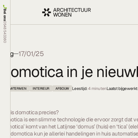
Bel ons
0548 543360
Blog
17/01/25
Domotica in je nieuw
Leestijd:
4
minuten
Laatst bijgewerkt
BOUWTERMEN
INTERIEUR
AFBOUW
Wat is domotica precies?
Domotica is een slimme technologie die ervoor zorgt dat v
‘domotica’ komt van het Latijnse ‘domus’ (huis) en ‘tica’ (el
Met domotica kun je allerlei handelingen in huis automatise