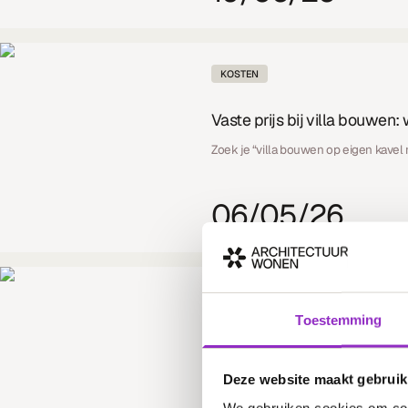
KOSTEN
Vaste prijs bij villa bouwen
Zoek je “villa bouwen op eigen kavel m
06/05/26
KAVELS
Toestemming
Bouw jouw landelijke droomh
Heb je interesse in een ruime kavel 
Deze website maakt gebruik
We gebruiken cookies om cont