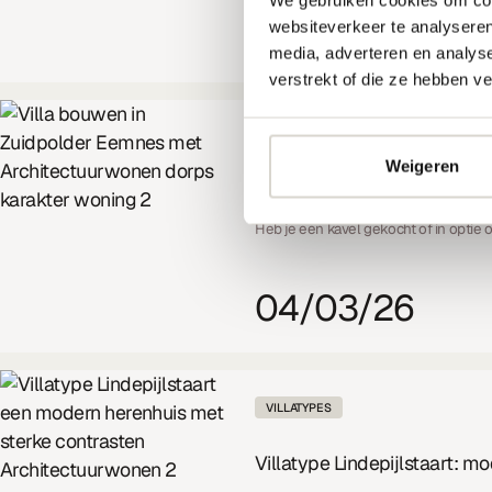
15/04/26
websiteverkeer te analyseren
media, adverteren en analys
verstrekt of die ze hebben v
KAVELS
Weigeren
Kavels Zuidpolder in Eemne
Heb je een kavel gekocht of in optie
04/03/26
VILLATYPES
Villatype Lindepijlstaart: m