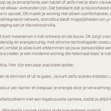
pp op je smartphone, een tablet of zelfs met je stem via 
 elkaar verbonden zijn. Dat betekent dat je bijvoorbeeld e
e tv aanzet. Dit maakt je woning niet alleen comfortabeler,
 geïntegreerd netwerk, domotica biedt mogelijkheden om je 
eging aan je nieuwbouwvilla.
t kunt meenemen in het ontwerp en de bouw. Dit zorgt voor 
tendig en energiezuinig, met slimme technologieën zoals
, omdat je alles kunt afstemmen op jouw persoonlijke wen
ica creëer je een moderne woning die helemaal klaar is vo
ca. Hier zijn een paar populaire opties:
n te dimmen of uit te gaan. Je kunt zelfs scènes instellen, 
tuur per kamer en bespaar je energie door je verwarming 
elsysteem met een ingebouwde camera, zodat je altijd kun
afhankelijk van het tijdstip of de hoeveelheid zonlicht.