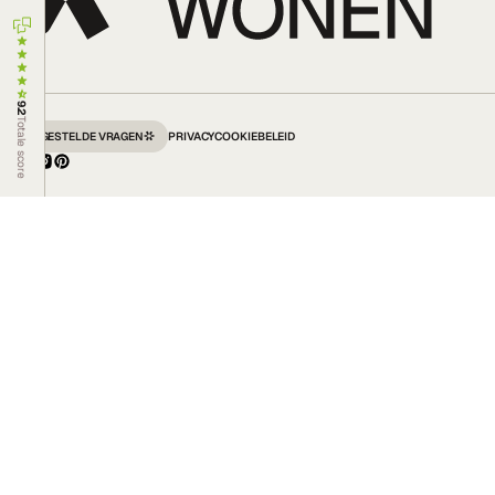
9.2
Totale score
VEELGESTELDE VRAGEN
PRIVACY
COOKIEBELEID