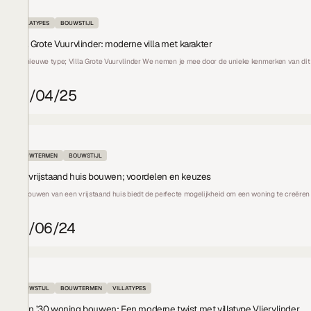
VILLATYPES
BOUWSTIJL
Villa Grote Vuurvlinder: moderne villa met karakter
Ons nieuwe type; Villa Grote Vuurvlinder We nemen je mee door de unieke kenmerken van dit v
08/04/25
BOUWTERMEN
BOUWSTIJL
Een vrijstaand huis bouwen; voordelen en keuzes
Het bouwen van een vrijstaand huis biedt de perfecte mogelijkheid om een woning te creëren di
28/06/24
BOUWSTIJL
BOUWTERMEN
VILLATYPES
Jaren ’30 woning bouwen; Een moderne twist met villatype Vliervlinder