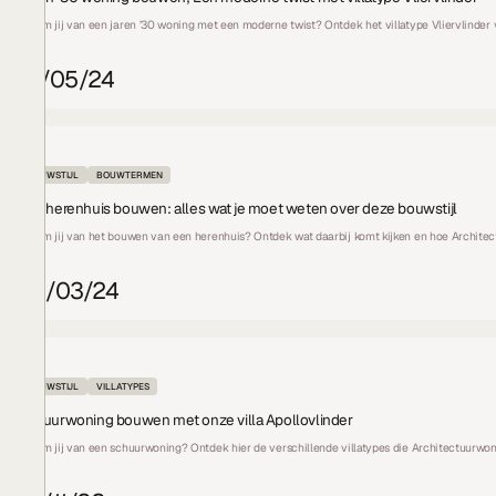
Droom jij van een jaren ’30 woning met een moderne twist? Ontdek het villatype Vliervlind
31/05/24
BOUWSTIJL
BOUWTERMEN
Een herenhuis bouwen: alles wat je moet weten over deze bouwstijl
Droom jij van het bouwen van een herenhuis? Ontdek wat daarbij komt kijken en hoe Archite
26/03/24
BOUWSTIJL
VILLATYPES
Schuurwoning bouwen met onze villa Apollovlinder
Droom jij van een schuurwoning? Ontdek hier de verschillende villatypes die Architectuurw