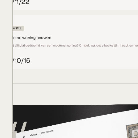
07/11/22
BOUWSTIJL
Moderne woning bouwen
Heb jij altijd al gedroomd van een moderne woning? Ontdek wat deze bouwstijl inhoudt en h
07/10/16