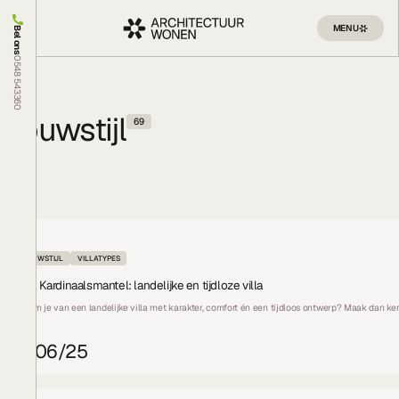
MENU
Bel ons
0548 543360
Bouwstijl
69
BOUWSTIJL
VILLATYPES
Villa Kardinaalsmantel: landelijke en tijdloze villa
Droom je van een landelijke villa met karakter, comfort én een tijdloos ontwerp? Maak dan k
11/06/25