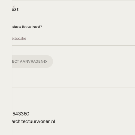
Kavel
In bezit
In welke plaats ligt uw kavel?
Kavellocatie
DIRECT AANVRAGEN
Contact
0548 543360
info@architectuurwonen.nl