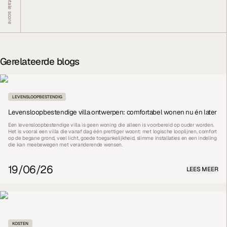
Totale score
Gerelateerde blogs
LEVENSLOOPBESTENDIG
Levensloopbestendige villa ontwerpen: comfortabel wonen nu én later
Een levensloopbestendige villa is geen woning die alleen is voorbereid op ouder worden.
Het is vooral een villa die vanaf dag één prettiger woont: met logische looplijnen, comfort
op de begane grond, veel licht, goede toegankelijkheid, slimme installaties en een indeling
die kan meebewegen met veranderende wensen.
19/06/26
LEES MEER
KOSTEN