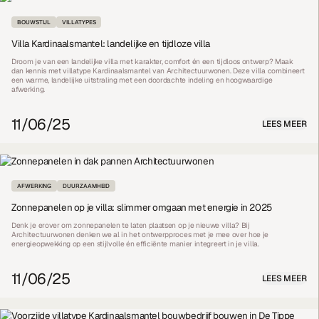
BOUWSTIJL
VILLATYPES
Villa Kardinaalsmantel: landelijke en tijdloze villa
Droom je van een landelijke villa met karakter, comfort én een tijdloos ontwerp? Maak
dan kennis met villatype Kardinaalsmantel van Architectuurwonen. Deze villa combineert
een warme, landelijke uitstraling met een doordachte indeling en hoogwaardige
afwerking.
11/06/25
LEES MEER
AFWERKING
DUURZAAMHEID
Zonnepanelen op je villa: slimmer omgaan met energie in 2025
Denk je erover om zonnepanelen te laten plaatsen op je nieuwe villa? Bij
Architectuurwonen denken we al in het ontwerpproces met je mee over hoe je
energieopwekking op een stijlvolle én efficiënte manier integreert in je villa.
11/06/25
LEES MEER