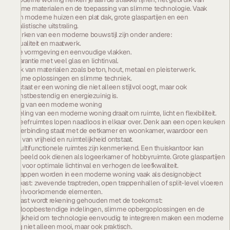
duurzame materialen en de toepassing van slimme technologie. Vaak
hebben moderne huizen een plat dak, grote glaspartijen en een
minimalistische uitstraling.
Kenmerken van een moderne bouwstijl zijn onder andere:
Individualiteit en maatwerk.
Strakke vormgeving en eenvoudige vlakken.
Transparantie met veel glas en lichtinval.
Gebruik van materialen zoals beton, hout, metaal en pleisterwerk.
Duurzame oplossingen en slimme techniek.
Zo ontstaat er een woning die niet alleen stijlvol oogt, maar ook
toekomstbestendig en energiezuinig is.
Indeling van een moderne woning
De indeling van een moderne woning draait om ruimte, licht en flexibiliteit.
Grote leefruimtes lopen naadloos in elkaar over. Denk aan een open keuken
die in verbinding staat met de eetkamer en woonkamer, waardoor een
gevoel van vrijheid en ruimtelijkheid ontstaat.
Ook multifunctionele ruimtes zijn kenmerkend. Een thuiskantoor kan
bijvoorbeeld ook dienen als logeerkamer of hobbyruimte. Grote glaspartijen
zorgen voor optimale lichtinval en verhogen de leefkwaliteit.
Zelfs trappen worden in een moderne woning vaak als designobject
toegepast: zwevende traptreden, open trappenhallen of split-level vloeren
zijn veelvoorkomende elementen.
Daarnaast wordt rekening gehouden met de toekomst:
levensloopbestendige indelingen, slimme opbergoplossingen en de
mogelijkheid om technologie eenvoudig te integreren maken een moderne
woning niet alleen mooi, maar ook praktisch.