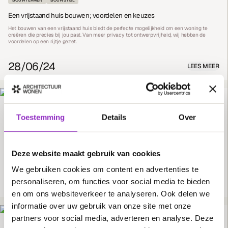
Een vrijstaand huis bouwen; voordelen en keuzes
Het bouwen van een vrijstaand huis biedt de perfecte mogelijkheid om een woning te
creëren die precies bij jou past. Van meer privacy tot ontwerpvrijheid, wij hebben de
voordelen op een rijtje gezet.
28/06/24
LEES MEER
BOUWSTIJL
BOUWTERMEN
VILLATYPES
Toestemming
Details
Over
Jaren ’30 woning bouwen; Een moderne twist met villatype
Vliervlinder
Droom jij van een jaren ’30 woning met een moderne twist? Ontdek het villatype
Vliervlinder van Architectuurwonen, waar klassieke charme en hedendaagse luxe
Deze website maakt gebruik van cookies
samenkomen.
We gebruiken cookies om content en advertenties te
31/05/24
personaliseren, om functies voor social media te bieden
LEES MEER
en om ons websiteverkeer te analyseren. Ook delen we
informatie over uw gebruik van onze site met onze
partners voor social media, adverteren en analyse. Deze
BOUWTERMEN
KOSTEN
CONTRACT