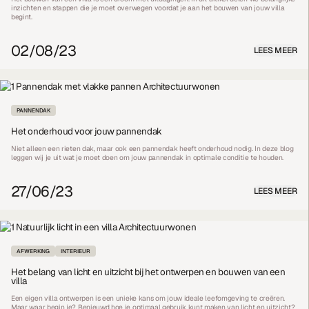
inzichten en stappen die je moet overwegen voordat je aan het bouwen van jouw villa
begint.
02/08/23
LEES MEER
PANNENDAK
Het onderhoud voor jouw pannendak
Niet alleen een rieten dak, maar ook een pannendak heeft onderhoud nodig. In deze blog
leggen wij je uit wat je moet doen om jouw pannendak in optimale conditie te houden.
27/06/23
LEES MEER
AFWERKING
INTERIEUR
Het belang van licht en uitzicht bij het ontwerpen en bouwen van een
villa
Een eigen villa ontwerpen is een unieke kans om jouw ideale leefomgeving te creëren.
Maar waar begin je? Benieuwd hoe je optimaal gebruik kunt maken van licht en uitzicht?