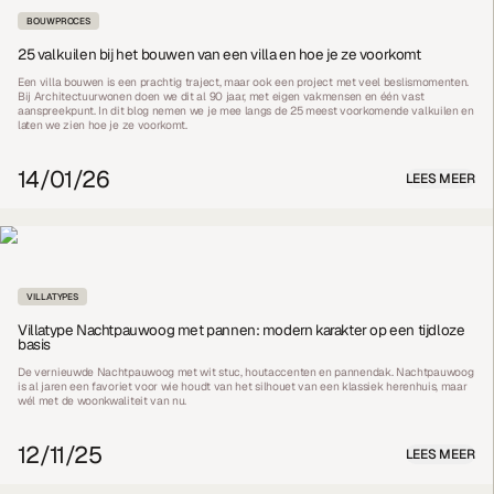
BOUWPROCES
25 valkuilen bij het bouwen van een villa en hoe je ze voorkomt
Een villa bouwen is een prachtig traject, maar ook een project met veel beslismomenten.
Bij Architectuurwonen doen we dit al 90 jaar, met eigen vakmensen en één vast
aanspreekpunt. In dit blog nemen we je mee langs de 25 meest voorkomende valkuilen en
laten we zien hoe je ze voorkomt.
14/01/26
LEES MEER
VILLATYPES
Villatype Nachtpauwoog met pannen: modern karakter op een tijdloze
basis
De vernieuwde Nachtpauwoog met wit stuc, houtaccenten en pannendak. Nachtpauwoog
is al jaren een favoriet voor wie houdt van het silhouet van een klassiek herenhuis, maar
wél met de woonkwaliteit van nu.
12/11/25
LEES MEER