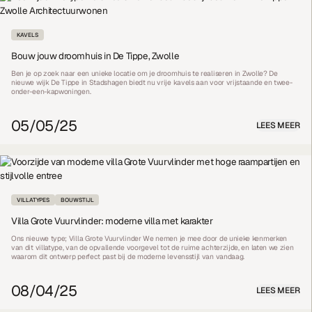
KAVELS
Bouw jouw droomhuis in De Tippe, Zwolle
Ben je op zoek naar een unieke locatie om je droomhuis te realiseren in Zwolle? De
nieuwe wijk De Tippe in Stadshagen biedt nu vrije kavels aan voor vrijstaande en twee-
onder-een-kapwoningen.
05/05/25
LEES MEER
VILLATYPES
BOUWSTIJL
Villa Grote Vuurvlinder: moderne villa met karakter
Ons nieuwe type; Villa Grote Vuurvlinder We nemen je mee door de unieke kenmerken
van dit villatype, van de opvallende voorgevel tot de ruime achterzijde, en laten we zien
waarom dit ontwerp perfect past bij de moderne levensstijl van vandaag.
08/04/25
LEES MEER