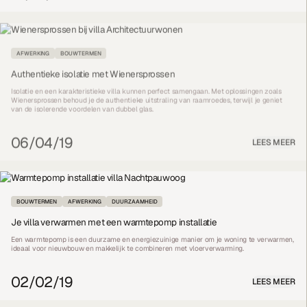
AFWERKING
BOUWTERMEN
Authentieke isolatie met Wienersprossen
Isolatie en een karakteristieke villa kunnen perfect samengaan. Met oplossingen zoals
Wienersprossen behoud je de authentieke uitstraling van raamroedes, terwijl je geniet
van de isolerende voordelen van dubbel glas.
06/04/19
LEES MEER
BOUWTERMEN
AFWERKING
DUURZAAMHEID
Je villa verwarmen met een warmtepomp installatie
Een warmtepomp is een duurzame en energiezuinige manier om je woning te verwarmen,
ideaal voor nieuwbouw en makkelijk te combineren met vloerverwarming.
02/02/19
LEES MEER