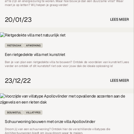
af te zijn en energiezuinig te wonen. Maar hoe bouw je dan een duurzame villa? Waar
moet je op letten? Wij helpen je graag verder!
20/01/23
LEES MEER
RIETEN DAK
AFWERKING
Een rietgedekte villa met kunstriet
Ben je van plan een rietgedekte villa te bouwen? Ontdek de voordelen van kunstriet! Lees
verder en ontdek of dit kunststof riet ook voor jouw dak de ideale oplossing is!
23/12/22
LEES MEER
BOUWSTIJL
VILLATYPES
Schuurwoning bouwen met onze villa Apollovlinder
Droom jij van een schuurwoning? Ontdek hier de verschillende villatypes die
Architectuurwonen biedt om jouw droom waar te maken.