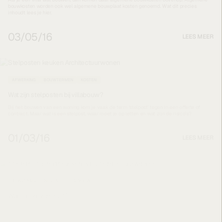
bouwkosten worden ook wel algemene bouwplaat kosten genoemd. Wat dit precies
inhoudt lees je hier.
03/05/16
LEES MEER
AFWERKING
BOUWTERMEN
KOSTEN
Wat zijn stelposten bij villabouw?
Bij het bouwen van een woning kom je vaak de term ‘stelpost’ tegen in een offerte of
contract. Maar wat is een stelpost, waar moet je op letten en wat zijn de risico’s?
01/03/16
LEES MEER
AFWERKING
INTERIEUR
AFBOUW
Wat is een architraaf?
Heb je mooie deuren uitgezocht, dan horen daar ook deurlijsten bij. Het sierelement om
de deur, wordt ook wel architraaf genoemd. Meer over architraven en het materiaal dat
ervoor gebruikt wordt lees je in deze blog.