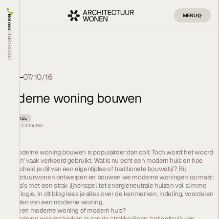
MENU
Bel ons
0548 543360
Blog
07/10/16
Moderne woning bouwen
BOUWSTIJL
Leestijd:
3
minuten
Een moderne woning bouwen is populairder dan ooit. Toch wordt het woord
‘modern’ vaak verkeerd gebruikt. Wat is nu echt een modern huis en hoe
onderscheid je dit van een eigentijdse of traditionele bouwstijl? Bij
Architectuurwonen ontwerpen en bouwen we moderne woningen op maat:
van villa’s met een strak lijnenspel tot energieneutrale huizen vol slimme
technologie. In dit blog lees je alles over de kenmerken, indeling, voordelen
én kosten van een moderne woning.
Wat is een moderne woning of modern huis?
Een moderne woning herken je aan de strakke lijnen, het gebruik van