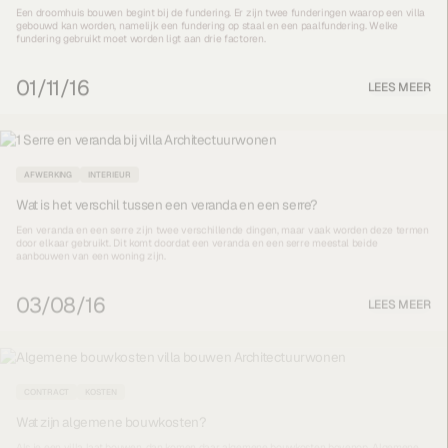
Een droomhuis bouwen begint bij de fundering. Er zijn twee funderingen waarop een villa
gebouwd kan worden, namelijk een fundering op staal en een paalfundering. Welke
fundering gebruikt moet worden ligt aan drie factoren.
01/11/16
LEES MEER
AFWERKING
INTERIEUR
Wat is het verschil tussen een veranda en een serre?
Een veranda en een serre zijn twee verschillende dingen, maar vaak worden deze termen
door elkaar gebruikt. Dit komt doordat een veranda en een serre meestal beide
aanbouwen van een woning zijn.
03/08/16
LEES MEER
CONTRACT
KOSTEN
Wat zijn algemene bouwkosten?
Als je een villa laat bouwen, dan komen daar algemene bouwkosten bovenop. Algemene