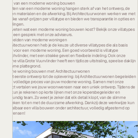
Kosten van een moderne woning bouwen
De kosten van een moderne woning hangen sterk af van het ontwerp, de
gekozen materialen en de afwerking. Bij Architectuurwonen werken we met
duidelijke vanaf-prijzen per villatype en bieden we transparantie in opties en
uitbreidingen.
Wil je weten wat een moderne woning bouwen kost? Bekijk onze
villatypes
of plan een
gesprek met onze adviseurs
.
Voorbeelden van moderne woningen
Bij Architectuurwonen heb je de keuze uit diverse villatypes die als basis
dienen voor een moderne woning. Een goed voorbeeld is
villatype
Monarchvlinder
, met een strakke gevel en flexibele indeling. Ook onze
moderne
villa Grote Vuurvlinder
heeft een tijdloze uitstraling, speelse daklijn
en slimme plattegrond.
Moderne woning bouwen met Architectuurwonen
Van het eerste ontwerp tot de oplevering: bij Architectuurwonen begeleiden
we het volledige proces van jouw moderne woning. Samen met onze
architect vertalen we jouw woonwensen naar een uniek ontwerp. Tijdens de
bouw kun je rekenen op korte lijnen met onze kopersbegeleider en
bouwkundig team. Zo weet je zeker dat elk detail klopt, van de slimme
technieken tot en met de duurzame afwerking. Dankzij deze werkwijze kun
je betaalbaar een
villa bouwen
onder architectuur, volledig afgestemd op
jouw wensen!