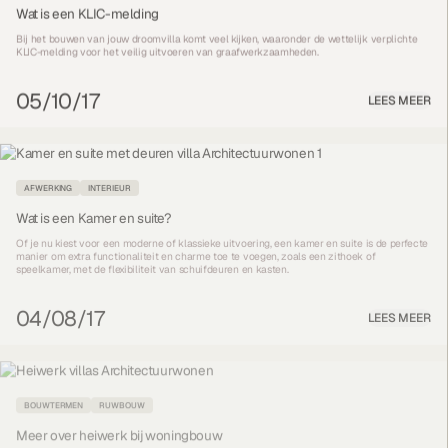
Wat is een KLIC-melding
Bij het bouwen van jouw droomvilla komt veel kijken, waaronder de wettelijk verplichte
KLIC-melding voor het veilig uitvoeren van graafwerkzaamheden.
05/10/17
LEES MEER
AFWERKING
INTERIEUR
Wat is een Kamer en suite?
Of je nu kiest voor een moderne of klassieke uitvoering, een kamer en suite is de perfecte
manier om extra functionaliteit en charme toe te voegen, zoals een zithoek of
speelkamer, met de flexibiliteit van schuifdeuren en kasten.
04/08/17
LEES MEER
BOUWTERMEN
RUWBOUW
Meer over heiwerk bij woningbouw