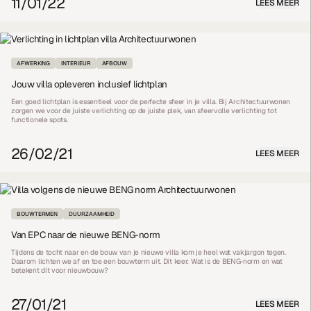
11/01/22
LEES MEER
AFWERKING
INTERIEUR
AFBOUW
Jouw villa opleveren inclusief lichtplan
Een goed lichtplan is essentieel voor de perfecte sfeer in je villa. Bij Architectuurwonen
zorgen we voor de juiste verlichting op de juiste plek, van sfeervolle verlichting tot
functionele spots.
26/02/21
LEES MEER
BOUWTERMEN
DUURZAAMHEID
Van EPC naar de nieuwe BENG-norm
Tijdens de tocht naar en de bouw van je nieuwe villa kom je heel wat vakjargon tegen.
Daarom lichten we af en toe een bouwterm uit. Dit keer: Wat is de BENG-norm en wat
betekent dit voor nieuwbouw?
27/01/21
LEES MEER