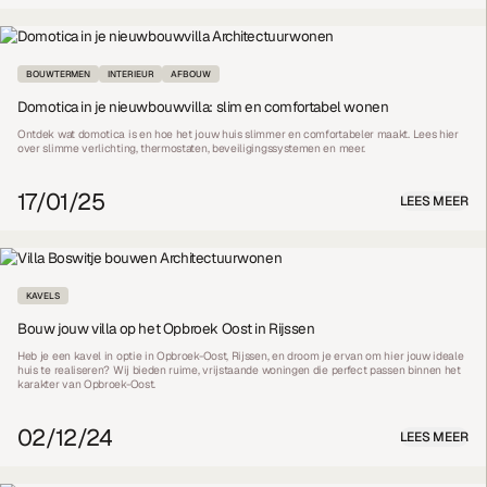
BOUWTERMEN
INTERIEUR
AFBOUW
Domotica in je nieuwbouwvilla: slim en comfortabel wonen
Ontdek wat domotica is en hoe het jouw huis slimmer en comfortabeler maakt. Lees hier
over slimme verlichting, thermostaten, beveiligingssystemen en meer.
17/01/25
LEES MEER
KAVELS
Bouw jouw villa op het Opbroek Oost in Rijssen
Heb je een kavel in optie in Opbroek-Oost, Rijssen, en droom je ervan om hier jouw ideale
huis te realiseren? Wij bieden ruime, vrijstaande woningen die perfect passen binnen het
karakter van Opbroek-Oost.
02/12/24
LEES MEER