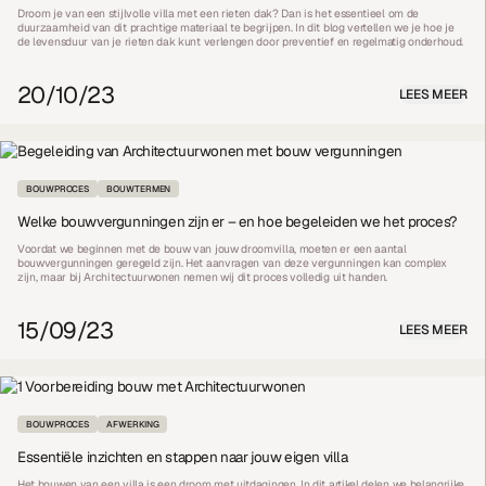
Droom je van een stijlvolle villa met een rieten dak? Dan is het essentieel om de
duurzaamheid van dit prachtige materiaal te begrijpen. In dit blog vertellen we je hoe je
de levensduur van je rieten dak kunt verlengen door preventief en regelmatig onderhoud.
20/10/23
LEES MEER
BOUWPROCES
BOUWTERMEN
Welke bouwvergunningen zijn er – en hoe begeleiden we het proces?
Voordat we beginnen met de bouw van jouw droomvilla, moeten er een aantal
bouwvergunningen geregeld zijn. Het aanvragen van deze vergunningen kan complex
zijn, maar bij Architectuurwonen nemen wij dit proces volledig uit handen.
15/09/23
LEES MEER
BOUWPROCES
AFWERKING
Essentiële inzichten en stappen naar jouw eigen villa
Het bouwen van een villa is een droom met uitdagingen. In dit artikel delen we belangrijke